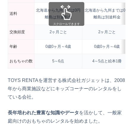
北海道から九州までは0円
北海道から九州までは0円
送料
離島は別途料金
離島は別途料金
スクロールできます
交換頻度
2ヶ月ごと
2ヶ月ごと
年齢
0歳0ヶ月～4歳
0歳0ヶ月～4歳
おもちゃの数
5～6点
4～5点と絵本1冊
TOYS RENTAを運営する株式会社ガジェットは、2008
年から商業施設などにキッズコーナーのレンタルをし
ている会社。
長年培われた豊富な知識やデータ
を活かして、一般家
庭向けのおもちゃのレンタルを始めました。