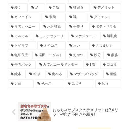
歩く
足
ご飯
補完食
デメリット
カフェイン
米麹
靴
ダイエット
マヌカハニー
水分補給
手作り
ポテトサラダ
ミルミル
モンテッソーリ
スケジュール
離乳食
トイサブ
オイコス
違い
さつまいも
無印良品
湯田ヨーグルト
おやつ
鉄分
散歩
牛乳パック
みてねコールドクター
1歳
口コミ
絵本
転ぶ
食べる
マザーズバッグ
距離
足育
抱っこ
気づき
歌う
おもちゃサブスクのデメリットは?メリ
ットや向き不向きを紹介!