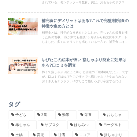
されている、モンテッソーリ教育。実は、おもちゃのサブスク
を使って、自宅でもモンテッソーリ教育を実践できるのです。
本記事では、どのサブスクを利用したら良いのか等もご紹介し
ますので参考にしてみてくださいね。
補完食にデメリットはある?これで完璧!補完食の
特徴や進め方とは
補完食とは、科学的な根拠をもとにした、赤ちゃんの栄養を補
うための食事。 我が家でも生後6ヶ月頃から補完食をスタート
しました。多くのメリットを感じている一方で、補完食にはデ
メリットがあることも発見…。 この記事では、そんな補完食の
メリットやデメリットをご紹介します！
ゆびたこの絵本が怖い!指しゃぶり防止に効果は
ある?口コミを調査
怖くて指しゃぶり防止に効く!と話題の「絵本ゆびたこ」。です
が、口コミではゆびたこの怖さでも指しゃぶりをやめられない
お子さんもチラホラ。ゆびたこで指しゃぶり卒業するには、読
むコツがあるようです!この記事では、絵本ゆびたこの口コミ、
何歳から効果があるのか、ゆびたこの内容、試し読みの方法な
どを紹介します。子どもの指しゃぶりに悩むママパパ必見で
す。
タグ
子ども
2歳
効果
栄養
おもちゃ
赤ちゃん
サブスク
はちみつ
ヨーグルト
土鍋
育児
甘酒
ココア
指しゃぶり