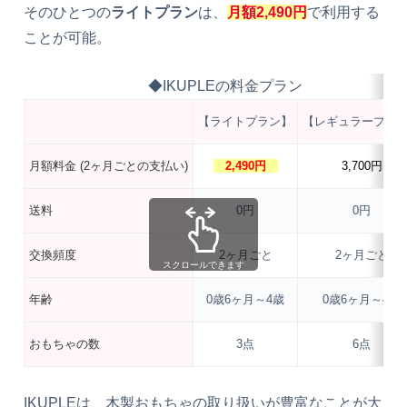
そのひとつの
ライトプラン
は、
月額2,490円
で利用する
ことが可能。
◆IKUPLEの料金プラン
【ライトプラン】
【レギュラープラ
月額料金 (2ヶ月ごとの支払い)
2,490円
3,700円
送料
0円
0円
交換頻度
2ヶ月ごと
2ヶ月ごと
スクロールできます
年齢
0歳6ヶ月～4歳
0歳6ヶ月～4歳
おもちゃの数
3点
6点
IKUPLEは、木製おもちゃの取り扱いが豊富なことが大