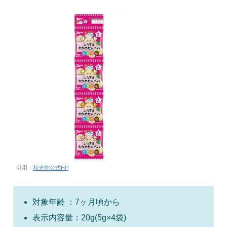
引用：
和光堂公式HP
対象年齢 ：7ヶ月頃から
表示内容量：20g(5g×4袋)