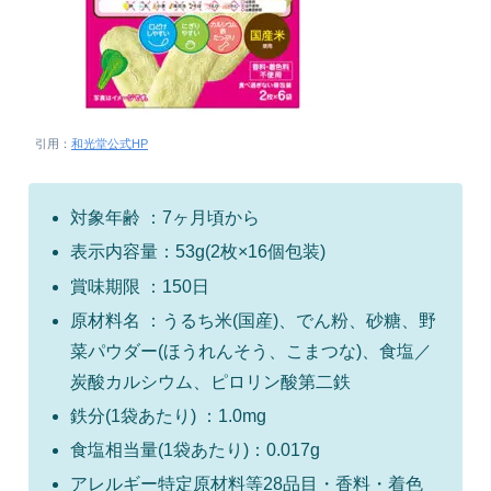
引用：
和光堂公式HP
対象年齢 ：7ヶ月頃から
表示内容量：53g(2枚×16個包装)
賞味期限 ：150日
原材料名 ：うるち米(国産)、でん粉、砂糖、野
菜パウダー(ほうれんそう、こまつな)、食塩／
炭酸カルシウム、ピロリン酸第二鉄
鉄分(1袋あたり) ：1.0mg
食塩相当量(1袋あたり)：0.017g
アレルギー特定原材料等28品目・香料・着色