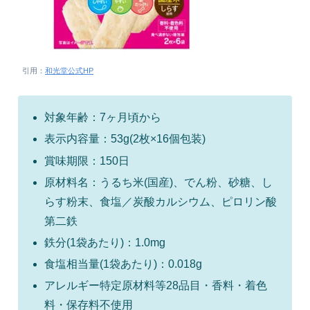
引用：
和光堂公式HP
対象年齢：7ヶ月頃から
表示内容量：53g(2枚×16個包装)
賞味期限：150日
原材料名：うるち米(国産)、でん粉、砂糖、し
らす粉末、食塩／炭酸カルシウム、ピロリン酸
第二鉄
鉄分(1袋あたり)：1.0mg
食塩相当量(1袋あたり)：0.018g
アレルギー特定原材料等28品目・香料・着色
料・保存料不使用