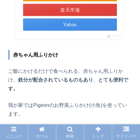
楽天市場
Yahoo
ポチップ
赤ちゃん用ふりかけ
ご飯にかけるだけで食べられる、赤ちゃん用ふりか
け。
鉄分が配合されているものもあり
、
とても便利で
す。
我が家ではPigeonのお野菜ふりかけ(小魚)を使ってい
ます。
このふりかけは、1食1.7gあたりの鉄分は1.6mg。1日
メニュー
ホーム
検索
トップ
サイドバー
の必要量の1/3を摂ることができるのです。