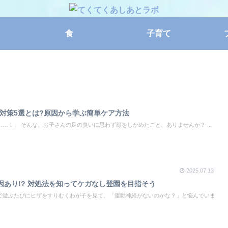
食
子育て
気対策5選とは?原因から学ぶ簡単ケア方法
…！」 そんな、お子さんの足の臭いに思わず顔をしかめたこと、ありませんか？ ...
2025.07.13
あり!? 対処法を知ってケガなし登園を目指そう
で遊ぶたびにヒザをすりむくわが子を見て、「運動神経がないのかな？」と悩んでいま