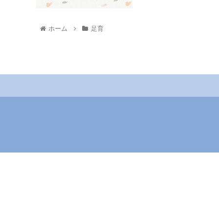
ホーム
足育