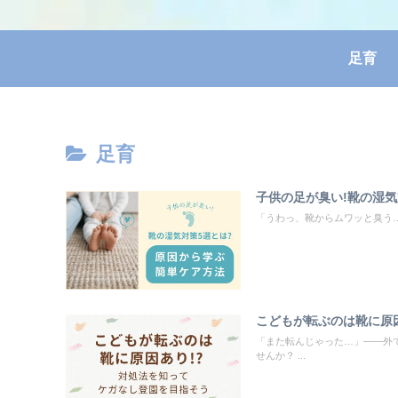
足育
足育
子供の足が臭い!靴の湿
「うわっ、靴からムワッと臭う…
こどもが転ぶのは靴に原因
「また転んじゃった…」——外
せんか？ ...